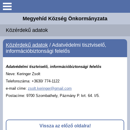
Keresés
Megyehíd Község Önkormányzata
Aktuális információk
Közérdekű adatok
Megyehíd
Közérdekű adatok
/ Adatvédelmi tisztviselő,
információbiztonsági felelős
Elérhetőségek
Adatvédelmi tisztviselő, információbiztonsági felelős
Önkormányzat
Neve: Keringer Zsolt
Telefonszáma: +3630/ 774-1122
Intézmények
e-mail címe:
zsolt.keringer@gmail.com
Postacíme: 9700 Szombathely, Pázmány P. krt. 64. I/5.
Választási információk
Mesteremberek
Vissza az előző oldalra!