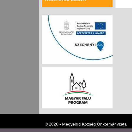
© 2026 - Megyehíd Község Önkormányzata