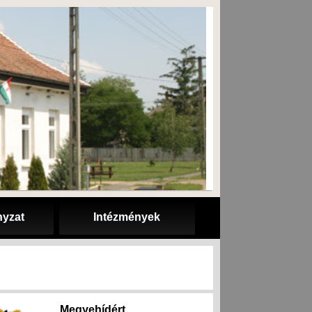
yzat
Intézmények
Megyehídért