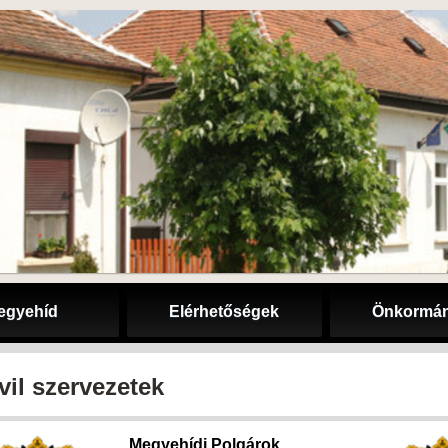
egyehíd
Elérhetőségek
Önkormán
vil szervezetek
Megyehídi Polgárok