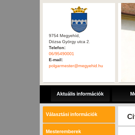
9754 Megyehíd,
Dózsa György utca 2.
Telefon:
06/95490001
E-mail:
polgarmester@megyehid.hu
Aktuális információk
M
Választási információk
Ci
Mesteremberek