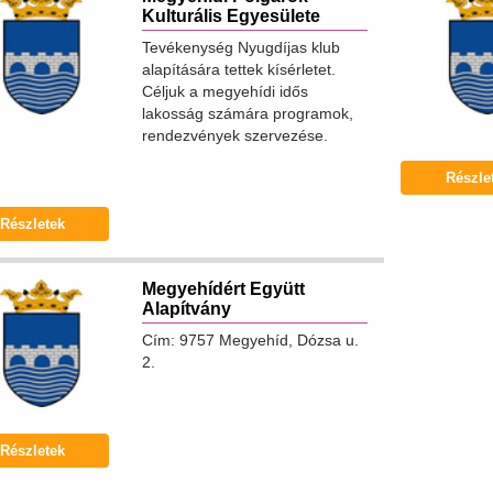
Kulturális Egyesülete
Tevékenység Nyugdíjas klub
alapítására tettek kísérletet.
Céljuk a megyehídi idős
lakosság számára programok,
rendezvények szervezése.
Részle
Részletek
Megyehídért Együtt
Alapítvány
Cím: 9757 Megyehíd, Dózsa u.
2.
Részletek