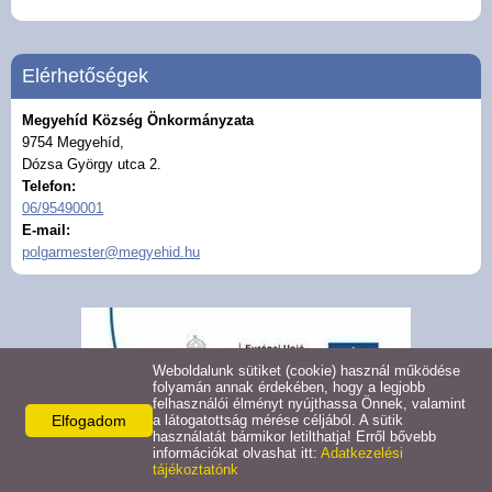
Civil szervezetek
Felhívások
Elérhetőségek
Megyehíd Község Önkormányzata
Turizmus
9754 Megyehíd,
Dózsa György utca 2.
Gazdaság
Telefon:
06/95490001
E-mail:
Galéria
polgarmester@megyehid.hu
Hasznos linkek
Pályázatok
Weboldalunk sütiket (cookie) használ működése
folyamán annak érdekében, hogy a legjobb
felhasználói élményt nyújthassa Önnek, valamint
Közérdekű adatok
Elfogadom
a látogatottság mérése céljából. A sütik
használatát bármikor letilthatja! Erről bővebb
információkat olvashat itt:
Adatkezelési
tájékoztatónk