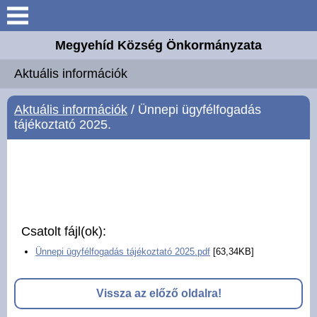
Keresés
Megyehíd Község Önkormányzata
Aktuális információk
Aktuális információk
Megyehíd
Aktuális információk
/ Ünnepi ügyfélfogadás
tájékoztató 2025.
Elérhetőségek
Önkormányzat
Intézmények
Csatolt fájl(ok):
Választási információk
Ünnepi ügyfélfogadás tájékoztató 2025.pdf
[63,34KB]
Mesteremberek
Vissza az előző oldalra!