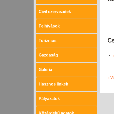
Civil szervezetek
Felhívások
Cs
Turizmus
Gazdaság
Galéria
«
Vi
Hasznos linkek
Pályázatok
Közérdekű adatok