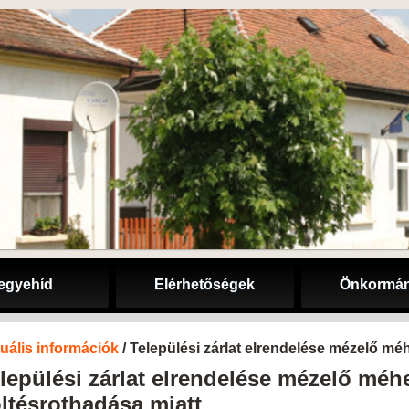
egyehíd
Elérhetőségek
Önkormán
uális információk
/ Települési zárlat elrendelése mézelő mé
lepülési zárlat elrendelése mézelő méh
ltésrothadása miatt