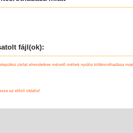
atolt fájl(ok):
települési zárlat elrendelése mézelő méhek nyúlós költésrothadása miat
ssza az előző oldalra!