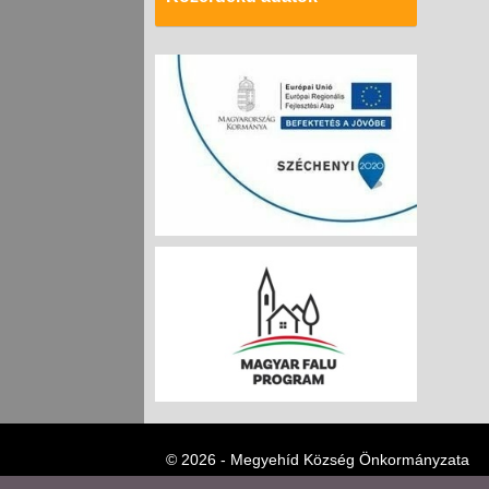
© 2026 - Megyehíd Község Önkormányzata