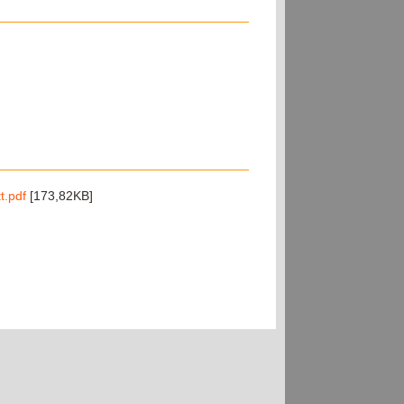
t.pdf
[173,82KB]