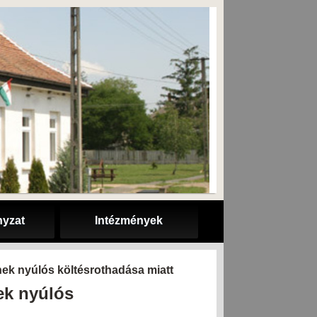
yzat
Intézmények
hek nyúlós költésrothadása miatt
ek nyúlós