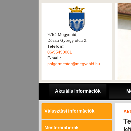
9754 Megyehíd,
Dózsa György utca 2.
Telefon:
06/95490001
E-mail:
polgarmester@megyehid.hu
Aktuális információk
M
Választási információk
Akt
Te
Mesteremberek
kö