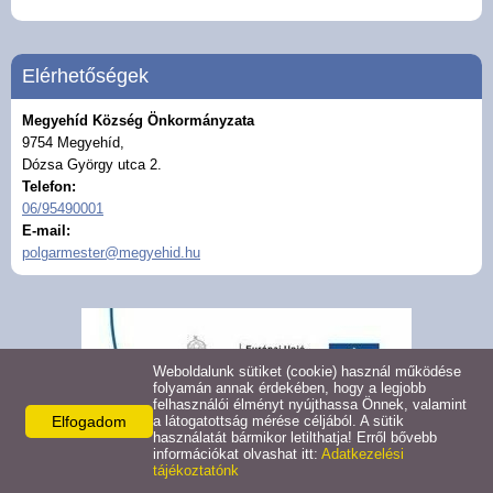
Civil szervezetek
Felhívások
Elérhetőségek
Megyehíd Község Önkormányzata
Turizmus
9754 Megyehíd,
Dózsa György utca 2.
Gazdaság
Telefon:
06/95490001
E-mail:
Galéria
polgarmester@megyehid.hu
Hasznos linkek
Pályázatok
Weboldalunk sütiket (cookie) használ működése
folyamán annak érdekében, hogy a legjobb
felhasználói élményt nyújthassa Önnek, valamint
Közérdekű adatok
Elfogadom
a látogatottság mérése céljából. A sütik
használatát bármikor letilthatja! Erről bővebb
információkat olvashat itt:
Adatkezelési
tájékoztatónk