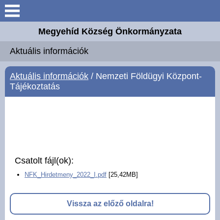
Keresés
Megyehíd Község Önkormányzata
Aktuális információk
Aktuális információk
Megyehíd
Aktuális információk
/ Nemzeti Földügyi Központ-
Tájékoztatás
Elérhetőségek
Önkormányzat
Intézmények
Csatolt fájl(ok):
Választási információk
NFK_Hirdetmeny_2022_I.pdf
[25,42MB]
Mesteremberek
Vissza az előző oldalra!