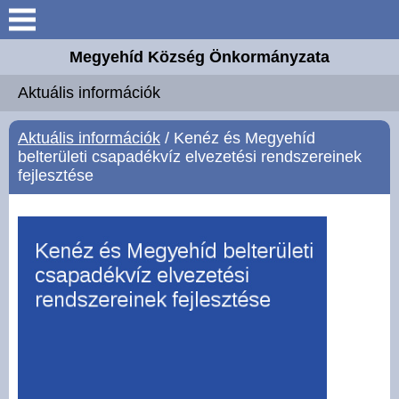
Keresés
Megyehíd Község Önkormányzata
Aktuális információk
Aktuális információk
Megyehíd
Aktuális információk
/ Kenéz és Megyehíd
belterületi csapadékvíz elvezetési rendszereinek
Elérhetőségek
fejlesztése
Önkormányzat
Intézmények
Választási információk
Mesteremberek