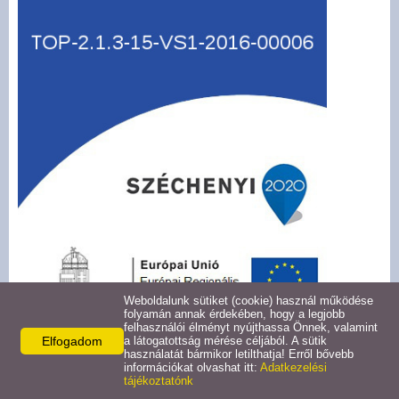
Civil szervezetek
Felhívások
Turizmus
Gazdaság
Galéria
Hasznos linkek
Pályázatok
Weboldalunk sütiket (cookie) használ működése
folyamán annak érdekében, hogy a legjobb
felhasználói élményt nyújthassa Önnek, valamint
Közérdekű adatok
Elfogadom
a látogatottság mérése céljából. A sütik
használatát bármikor letilthatja! Erről bővebb
információkat olvashat itt:
Adatkezelési
tájékoztatónk