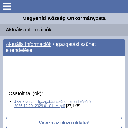
Keresés
Megyehíd Község Önkormányzata
Aktuális információk
Aktuális információk
Megyehíd
Aktuális információk
/ Igazgatási szünet
elrendelése
Elérhetőségek
Önkormányzat
Intézmények
Csatolt fájl(ok):
Választási információk
JKV kivonat - Igazgatási szünet elrendeléséről
2025.12.29.-2026.01.01. M.pdf
[37,1KB]
Mesteremberek
Vissza az előző oldalra!