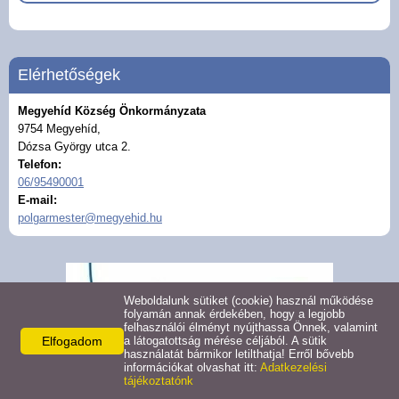
Civil szervezetek
Felhívások
Elérhetőségek
Turizmus
Megyehíd Község Önkormányzata
9754 Megyehíd,
Gazdaság
Dózsa György utca 2.
Telefon:
06/95490001
Galéria
E-mail:
polgarmester@megyehid.hu
Hasznos linkek
Pályázatok
Weboldalunk sütiket (cookie) használ működése
folyamán annak érdekében, hogy a legjobb
felhasználói élményt nyújthassa Önnek, valamint
Közérdekű adatok
Elfogadom
a látogatottság mérése céljából. A sütik
használatát bármikor letilthatja! Erről bővebb
információkat olvashat itt:
Adatkezelési
tájékoztatónk