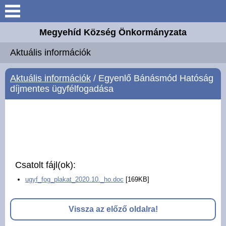
Keresés
Megyehíd Község Önkormányzata
Aktuális információk
Aktuális információk
Megyehíd
Aktuális információk
/ Egyenlő Bánásmód Hatóság
díjmentes ügyfélfogadása
Elérhetőségek
Önkormányzat
Intézmények
Csatolt fájl(ok):
Választási információk
ugyf_fog_plakat_2020.10._ho.doc
[169KB]
Mesteremberek
Vissza az előző oldalra!