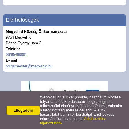
Civil szervezetek
Felhívások
Elérhetőségek
Megyehíd Község Önkormányzata
Turizmus
9754 Megyehíd,
Dózsa György utca 2.
Gazdaság
Telefon:
06/95490001
E-mail:
Galéria
polgarmester@megyehid.hu
Hasznos linkek
Pályázatok
Weboldalunk sütiket (cookie) használ működése
folyamán annak érdekében, hogy a legjobb
felhasználói élményt nyújthassa Önnek, valamint
Közérdekű adatok
Elfogadom
a látogatottság mérése céljából. A sütik
használatát bármikor letilthatja! Erről bővebb
információkat olvashat itt:
Adatkezelési
tájékoztatónk