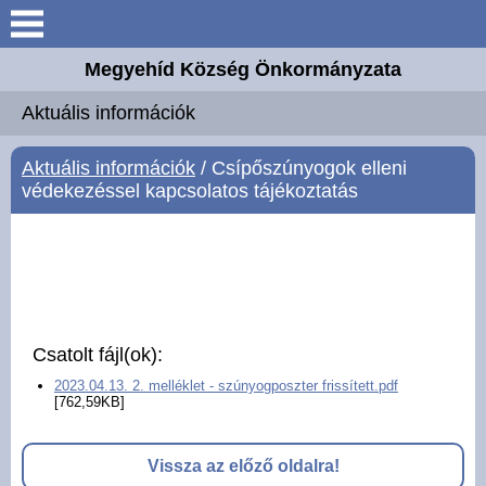
Keresés
Megyehíd Község Önkormányzata
Aktuális információk
Aktuális információk
Megyehíd
Aktuális információk
/ Csípőszúnyogok elleni
védekezéssel kapcsolatos tájékoztatás
Elérhetőségek
Önkormányzat
Intézmények
Csatolt fájl(ok):
Választási információk
2023.04.13. 2. melléklet - szúnyogposzter frissített.pdf
[762,59KB]
Mesteremberek
Vissza az előző oldalra!