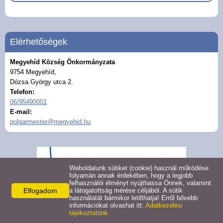
Civil szervezetek
Felhívások
Elérhetőségek
Turizmus
Megyehíd Község Önkormányzata
9754 Megyehíd,
Gazdaság
Dózsa György utca 2.
Telefon:
06/95490001
Galéria
E-mail:
polgarmester@megyehid.hu
Hasznos linkek
Pályázatok
Weboldalunk sütiket (cookie) használ működése
folyamán annak érdekében, hogy a legjobb
felhasználói élményt nyújthassa Önnek, valamint
Közérdekű adatok
Elfogadom
a látogatottság mérése céljából. A sütik
használatát bármikor letilthatja! Erről bővebb
információkat olvashat itt:
Adatkezelési
tájékoztatónk